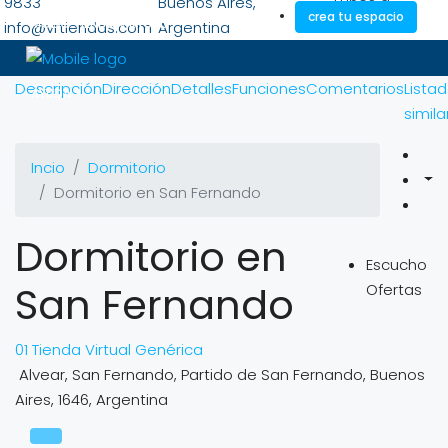
9833
Buenos Aires,
Lunes a
crea tu espacio
MODO TIENDA VIRTUAL
info@vrtiendas.com
Argentina
Viernes
Descripción
Dirección
Detalles
Funciones
Comentarios
Lista
AYUDA
simila
Incio
Dormitorio
Dormitorio en San Fernando
Dormitorio en
Escucho
San Fernando
Ofertas
01 Tienda Virtual Genérica
Alvear, San Fernando, Partido de San Fernando, Buenos
Aires, 1646, Argentina